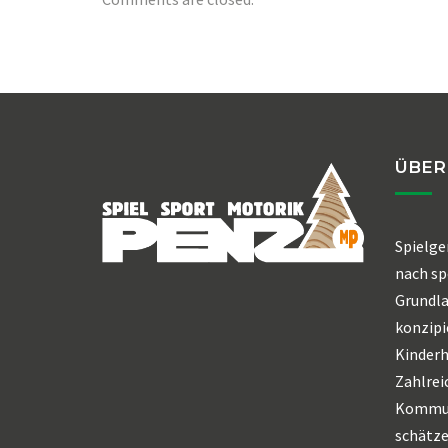
ÜBER
Spielge
nach sp
Grundl
konzipi
Kinderh
Zahlrei
Kommun
schätze