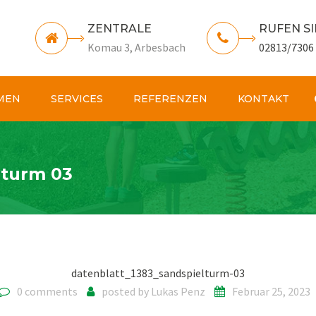
ZENTRALE
RUFEN SI
Komau 3, Arbesbach
02813/7306
MEN
SERVICES
REFERENZEN
KONTAKT
lturm 03
datenblatt_1383_sandspielturm-03
0 comments
posted by
Lukas Penz
Februar 25, 2023