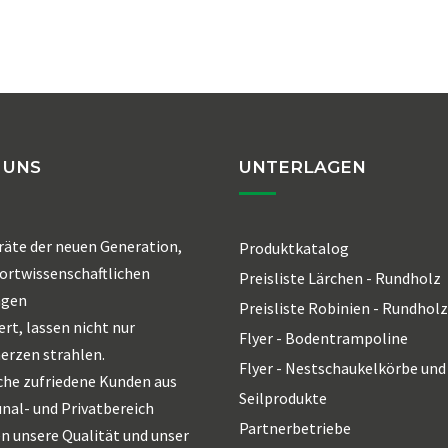
 UNS
UNTERLAGEN
räte der neuen Generation,
Produktkatalog
ortwissenschaftlichen
Preisliste Lärchen - Rundholz
agen
Preisliste Robinien - Rundholz
ert, lassen nicht nur
Flyer - Bodentrampoline
erzen strahlen.
Flyer - Nestschaukelkörbe und
che zufriedene Kunden aus
Seilprodukte
al- und Privatbereich
Partnerbetriebe
n unsere Qualität und unser