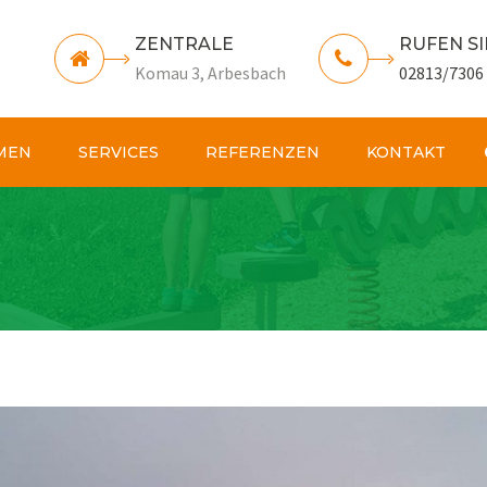
ZENTRALE
RUFEN SI
Komau 3, Arbesbach
02813/7306
MEN
SERVICES
REFERENZEN
KONTAKT