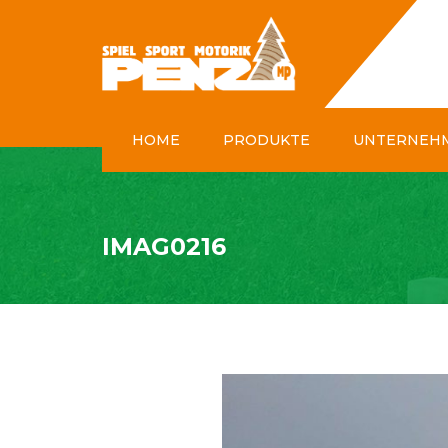
HOME
PRODUKTE
UNTERNEH
SPIEL & SPASS
SPORT & MOTORIK
IMAG0216
GARTEN & PARK