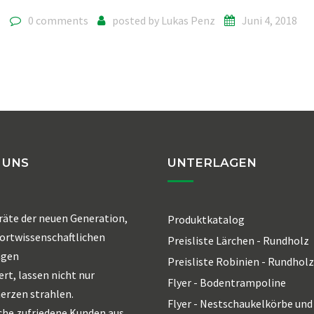
0 comments
posted by
Lukas Penz
Juni 4, 2018
 UNS
UNTERLAGEN
räte der neuen Generation,
Produktkatalog
ortwissenschaftlichen
Preisliste Lärchen - Rundholz
agen
Preisliste Robinien - Rundholz
ert, lassen nicht nur
Flyer - Bodentrampoline
erzen strahlen.
Flyer - Nestschaukelkörbe und
che zufriedene Kunden aus