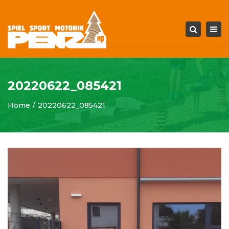
Tog
Search
navi
20220622_085421
Home
20220622_085421