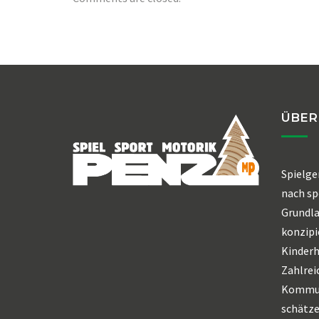
ÜBER
Spielge
nach sp
Grundl
konzipi
Kinderh
Zahlrei
Kommun
schätze