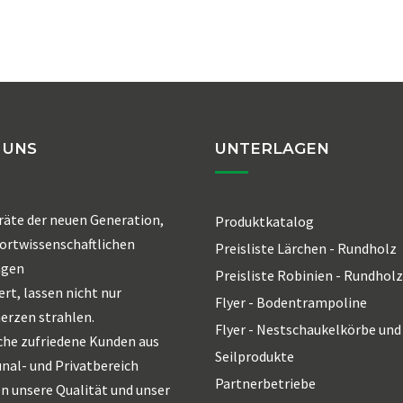
 UNS
UNTERLAGEN
räte der neuen Generation,
Produktkatalog
ortwissenschaftlichen
Preisliste Lärchen - Rundholz
agen
Preisliste Robinien - Rundholz
ert, lassen nicht nur
Flyer - Bodentrampoline
erzen strahlen.
Flyer - Nestschaukelkörbe und
che zufriedene Kunden aus
Seilprodukte
al- und Privatbereich
Partnerbetriebe
n unsere Qualität und unser