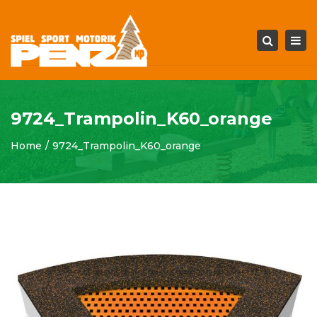
Tog
Search
navi
9724_Trampolin_K60_orange
Home
9724_Trampolin_K60_orange