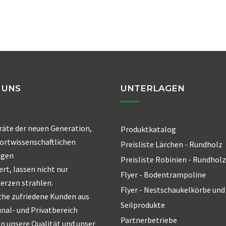
 UNS
UNTERLAGEN
räte der neuen Generation,
Produktkatalog
ortwissenschaftlichen
Preisliste Lärchen - Rundholz
agen
Preisliste Robinien - Rundholz
ert, lassen nicht nur
Flyer - Bodentrampoline
erzen strahlen.
Flyer - Nestschaukelkörbe und
che zufriedene Kunden aus
Seilprodukte
al- und Privatbereich
Partnerbetriebe
n unsere Qualität und unser