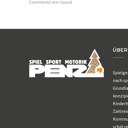
Comments are closed.
ÜBER
Spielge
nach sp
Grundl
konzipi
Kinderh
Zahlrei
Kommun
schätze