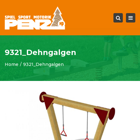
Tog
Search
navi
9321_Dehngalgen
Home
9321_Dehngalgen