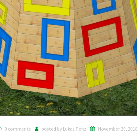
0 comments
posted by
Lukas Penz
November 29, 201