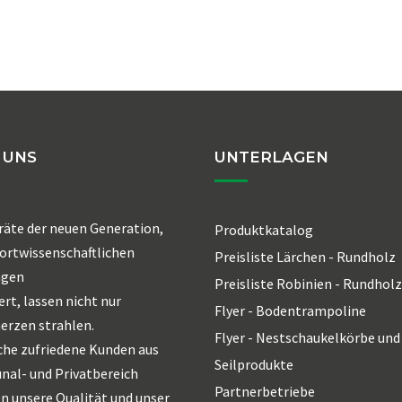
 UNS
UNTERLAGEN
räte der neuen Generation,
Produktkatalog
ortwissenschaftlichen
Preisliste Lärchen - Rundholz
agen
Preisliste Robinien - Rundholz
ert, lassen nicht nur
Flyer - Bodentrampoline
erzen strahlen.
Flyer - Nestschaukelkörbe und
che zufriedene Kunden aus
Seilprodukte
al- und Privatbereich
Partnerbetriebe
n unsere Qualität und unser