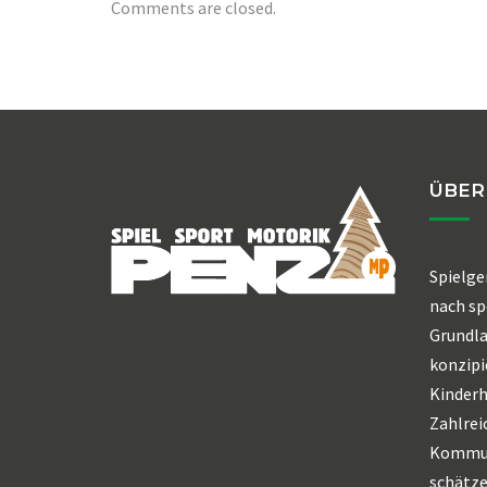
Comments are closed.
ÜBER
Spielge
nach sp
Grundl
konzipi
Kinderh
Zahlrei
Kommun
schätze