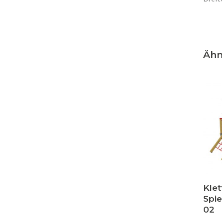
Ähn
Klet
Spi
02