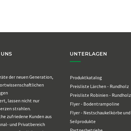
 UNS
UNTERLAGEN
räte der neuen Generation,
Produktkatalog
ortwissenschaftlichen
Preisliste Lärchen - Rundholz
agen
Preisliste Robinien - Rundholz
ert, lassen nicht nur
Flyer - Bodentrampoline
erzen strahlen.
Flyer - Nestschaukelkörbe und
che zufriedene Kunden aus
Seilprodukte
al- und Privatbereich
Partnerbetriebe