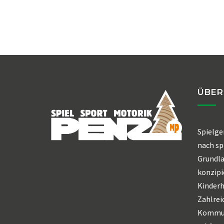
ÜBER
Spielge
nach sp
Grundl
konzipi
Kinderh
Zahlrei
Kommun