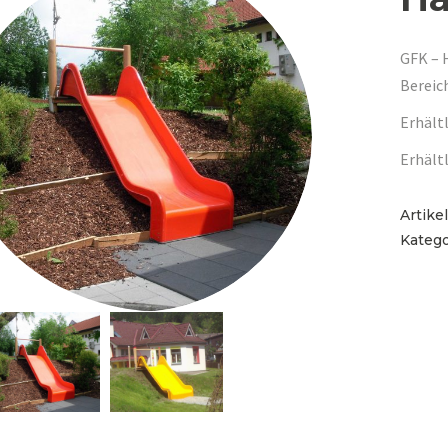
GFK – 
Bereic
Erhält
Erhält
Artik
Katego