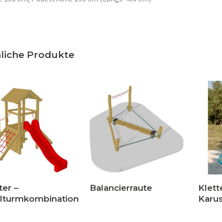
liche Produkte
ter –
Balancierraute
Klett
elturmkombination
Karus