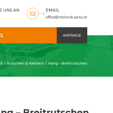
E UNS AN
EMAIL
office@motorik-penz.at
Search
ANFRAGE
aß
Rutschen & Klettern
Hang – Breitrutschen
ng – Breitrutschen