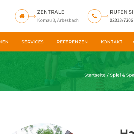
ZENTRALE
RUFEN SI
Komau 3, Arbesbach
02813/7306
MEN
SERVICES
REFERENZEN
KONTAKT
Startseite
Spiel & Sp
Ha