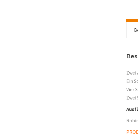
B
Bes
Zwei 
Ein S
Vier 
Zwei 
Ausf
Robin
PRO