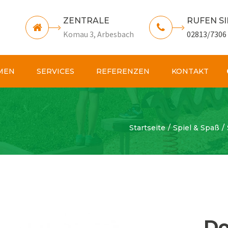
ZENTRALE
RUFEN SI
Komau 3, Arbesbach
02813/7306
MEN
SERVICES
REFERENZEN
KONTAKT
Startseite
Spiel & Spaß
Do