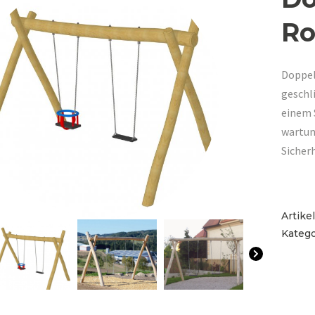
Ro
Doppel
geschl
einem 
wartun
Sicher
Artik
Katego