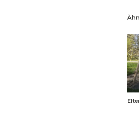
Ähn
Elte