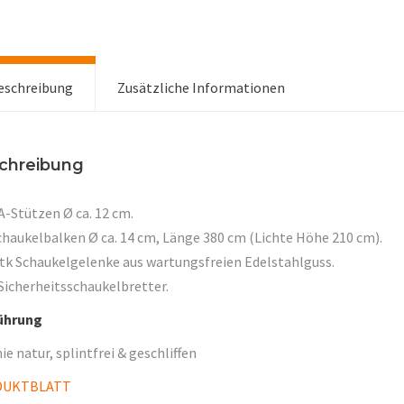
eschreibung
Zusätzliche Informationen
chreibung
A-Stützen Ø ca. 12 cm.
chaukelbalken Ø ca. 14 cm, Länge 380 cm (Lichte Höhe 210 cm).
Stk Schaukelgelenke aus wartungsfreien Edelstahlguss.
Sicherheitsschaukelbretter.
ührung
ie natur, splintfrei & geschliffen
DUKTBLATT