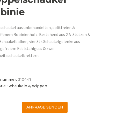
binie
schaukel aus unbehandelten, splitfreien &
iffenem Robinienholz. Bestehend aus 2 A-Stützen &
Schaukelbalken, vier Stk Schaukelgelenke aus
gsfreiem Edelstahlguss & zwei
heitsschaukelbrettern.
elnummer:
3104-R
rie:
Schaukeln & Wippen
ANFRAGE SENDEN