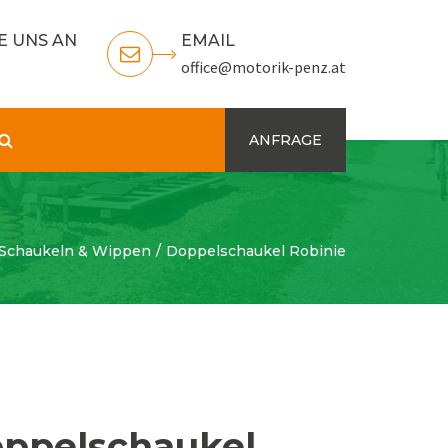
E UNS AN
EMAIL
office@motorik-penz.at
Search
ANFRAGE
Schaukeln & Wippen
Doppelschaukel Robinie
ppelschaukel