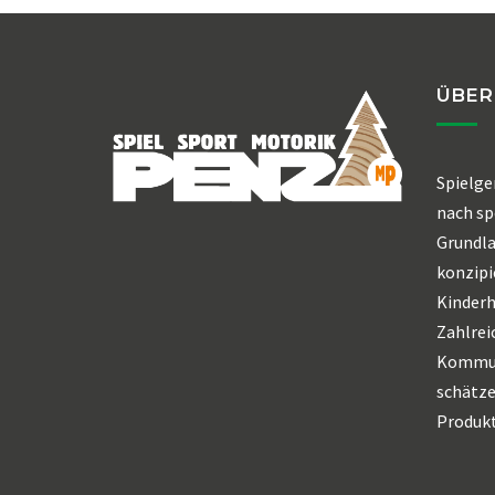
ÜBER
Spielge
nach sp
Grundl
konzipi
Kinderh
Zahlrei
Kommun
schätze
Produkt