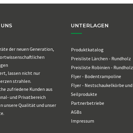
 UNS
UNTERLAGEN
räte der neuen Generation,
Produktkatalog
ortwissenschaftlichen
Preisliste Lärchen - Rundholz
agen
Preisliste Robinien - Rundholz
ert, lassen nicht nur
Flyer - Bodentrampoline
erzen strahlen.
Flyer - Nestschaukelkörbe und
che zufriedene Kunden aus
Seilprodukte
al- und Privatbereich
Partnerbetriebe
n unsere Qualität und unser
AGBs
e.
Impressum