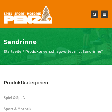
Tog
Search
navi
Sandrinne
Startseite
Produkte verschlagwortet mit „Sandrinne“
Produktkategorien
Spiel & Spaß
Sport & Motorik